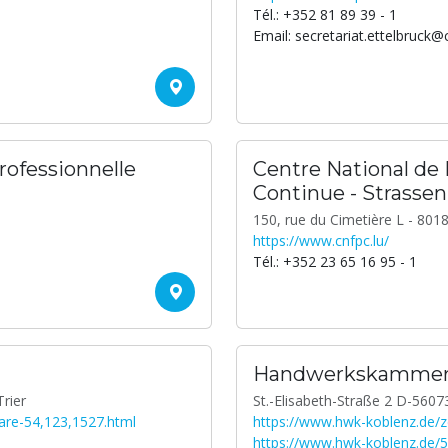
Tél.: +352 81 89 39 - 1
Email: secretariat.ettelbruck@
rofessionnelle
Centre National de
Continue - Strassen
150, rue du Cimetière L - 801
https://www.cnfpc.lu/
Tél.: +352 23 65 16 95 - 1
Handwerkskammer
rier
St.-Elisabeth-Straße 2 D-5607
nare-54,123,1527.html
https://www.hwk-koblenz.de/
https://www.hwk-koblenz.de/5