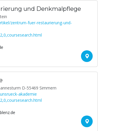
urierung und Denkmalpflege
tein
tikel/zentrum-fuer-restaurierung-und-
2,0,coursesearch.html
de
e
rhannesturm D-55469 Simmern
hunsrueck-akademie
2,0,coursesearch.html
lenz.de