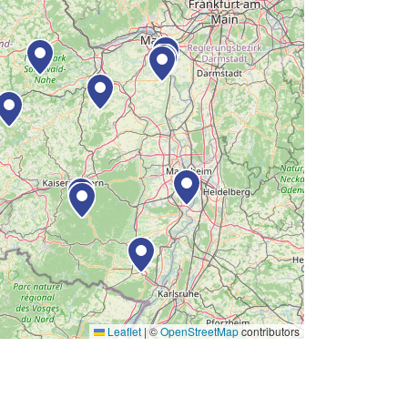
Leaflet
|
©
OpenStreetMap
contributors