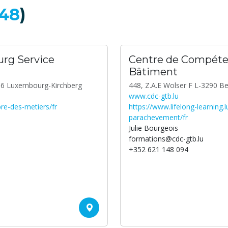
48
)
rg Service
Centre de Compéte
Bâtiment
1016 Luxembourg-Kirchberg
448, Z.A.E Wolser F L-3290 
www.cdc-gtb.lu
re-des-metiers/fr
https://www.lifelong-learning
parachevement/fr
Julie Bourgeois
formations@cdc-gtb.lu
+352 621 148 094