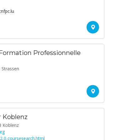
cnfpc.lu
 Formation Professionnelle
8 Strassen
 Koblenz
3 Koblenz
zeg
2,0,coursesearch.html