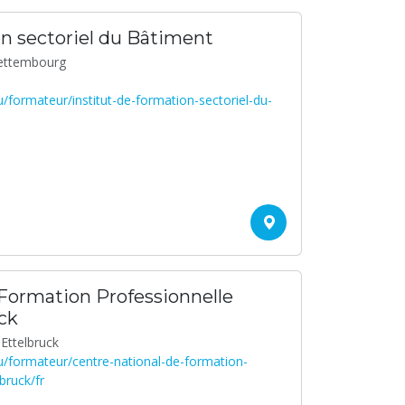
on sectoriel du Bâtiment
Bettembourg
lu/formateur/institut-de-formation-sectoriel-du-
 Formation Professionnelle
ck
5 Ettelbruck
.lu/formateur/centre-national-de-formation-
bruck/fr