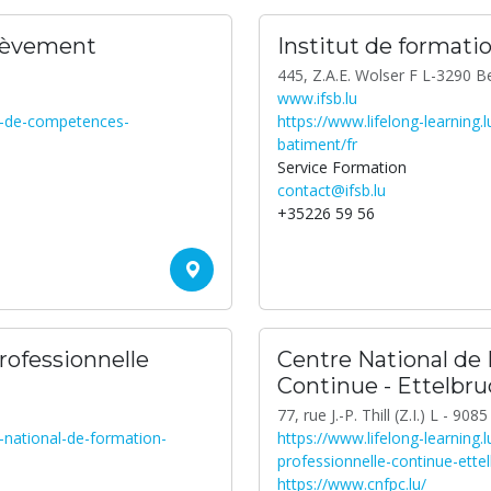
hèvement
Institut de formati
445, Z.A.E. Wolser F L-3290 
www.ifsb.lu
re-de-competences-
https://www.lifelong-learning.
batiment/fr
Service Formation
contact@ifsb.lu
+35226 59 56
rofessionnelle
Centre National de
Continue - Ettelbru
77, rue J.-P. Thill (Z.I.) L - 908
e-national-de-formation-
https://www.lifelong-learning
professionnelle-continue-ettel
https://www.cnfpc.lu/