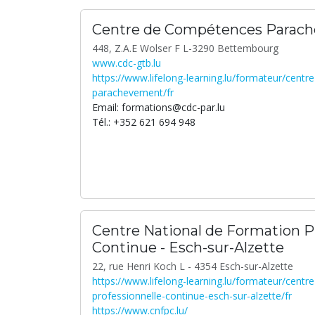
Centre de Compétences Parac
448, Z.A.E Wolser F L-3290 Bettembourg
www.cdc-gtb.lu
https://www.lifelong-learning.lu/formateur/cent
parachevement/fr
Email: formations@cdc-par.lu
Tél.: +352 621 694 948
Centre National de Formation P
Continue - Esch-sur-Alzette
22, rue Henri Koch L - 4354 Esch-sur-Alzette
https://www.lifelong-learning.lu/formateur/centr
professionnelle-continue-esch-sur-alzette/fr
https://www.cnfpc.lu/